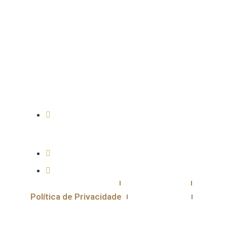
CONTATO
Praça Dom Pedro II, 200b Centro Muzambinho -
MG
cafeestacaomuzambinho@gmail.com
(35) 91001-2653
Trocas e Devoluções
Termos de Uso
Política de Privacidade
Fale Conosco
Rastreie o seu pedido